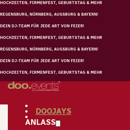
HOCHZEITEN, FIRMENFEST, GEBURTSTAG & MEHR
Zum Hauptinhalt springen
Zum Footer springen
REGENSBURG, NÜRNBERG, AUGSBURG & BAYERN!
DEIN DJ-TEAM FÜR JEDE ART VON FEIER!
HOCHZEITEN, FIRMENFEST, GEBURTSTAG & MEHR
REGENSBURG, NÜRNBERG, AUGSBURG & BAYERN!
DEIN DJ-TEAM FÜR JEDE ART VON FEIER!
Wir haben für jeden
HOCHZEITEN, FIRMENFEST, GEBURTSTAG & MEHR
Topf den passenden
Deckel!
Bei uns finden nur die
besten DJs der Region
nach intensive
Begutachtung den Weg in unser Team, nachdem sie zusätzlic
DOOJAYS
sorgfältig auf
Hochzeiten geschult und ausgebildet
werden
Erst dann erhalten sie unser
Qualitätssiegel „Doojay“
und
ANLASS
dürfen sich zu den Besten der Besten zählen.