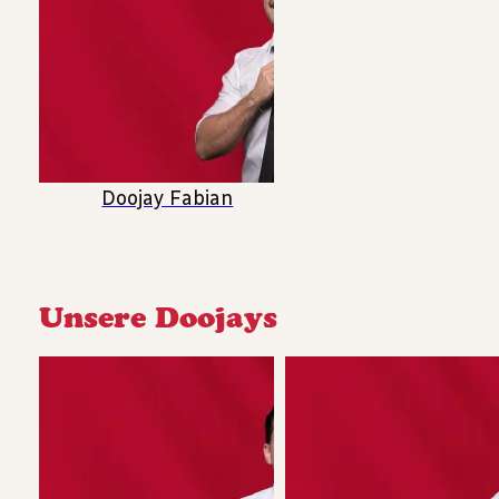
Doojay Fabian
Unsere Doojays