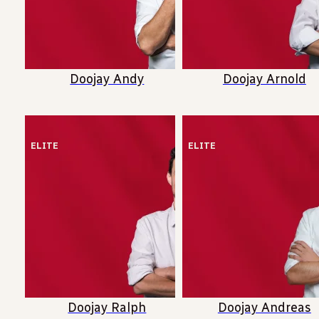
Doojay Andy
Doojay Arnold
ELITE
ELITE
Doojay Ralph
Doojay Andreas