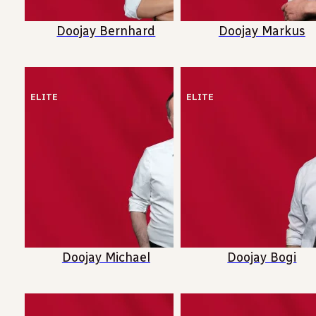
Doojay Bernhard
Doojay Markus
ELITE
ELITE
Doojay Michael
Doojay Bogi