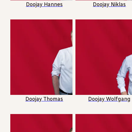
Doojay Hannes
Doojay Niklas
Doojay Thomas
Doojay Wolfgang