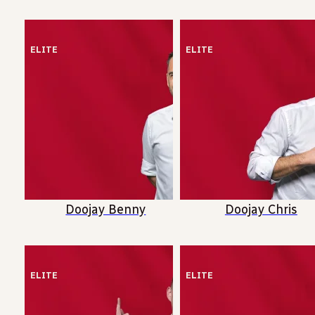
ELITE
ELITE
Doojay Benny
Doojay Chris
ELITE
ELITE