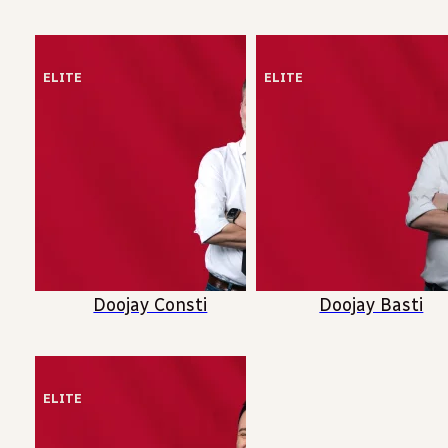
ELITE
ELITE
Doojay Consti
Doojay Basti
ELITE