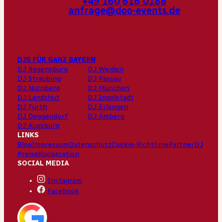
+49 160 616 0188
anfrage@doo-events.de
DJS FÜR GANZ BAYERN
DJ Regensburg
DJ Weiden
DJ Straubing
DJ Passau
DJ Nürnberg
DJ München
DJ Landshut
DJ Ingolstadt
DJ Fürth
DJ Erlangen
DJ Deggendorf
DJ Amberg
DJ Augsburg
LINKS
Blog
Impressum
Datenschutz
Cookie-Richtlinie
Partner
DJ
Preise
Kooperation
SOCIAL MEDIA
Instagram
Facebook