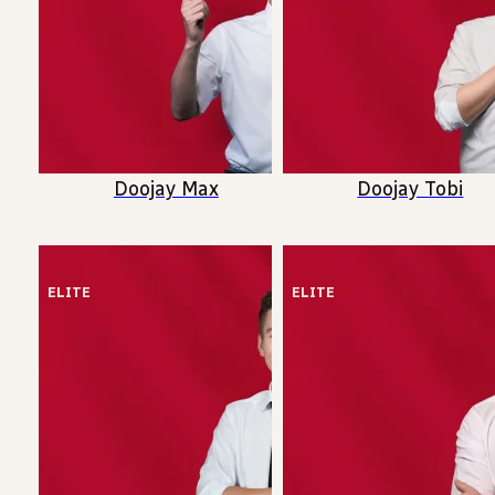
Doojay Max
Doojay Tobi
ELITE
ELITE