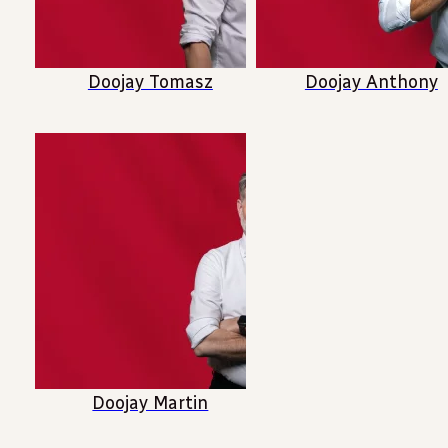
Doojay Tomasz
Doojay Anthony
Doojay Martin