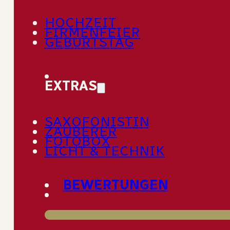
HOCHZEIT
Willkommen in unserem Blog
FIRMENFEIER
GEBURTSTAG
EXTRAS
SAXOFONISTIN
ZAUBERER
FOTOBOX
LICHT & TECHNIK
BEWERTUNGEN