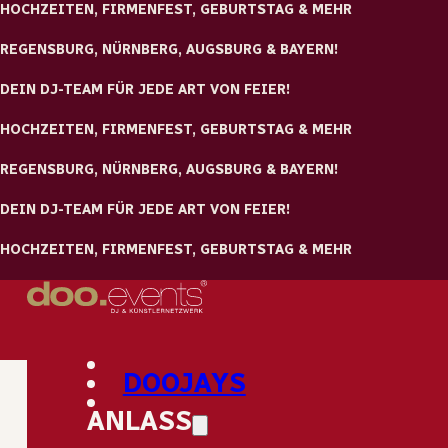
Zum Hauptinhalt springen
Zum Footer springen
Tolle Locations und
einzigartige Berichte
Da wir jedes Jahr bei über 450 Veranstaltungen in einzigarti
Locations unser Unwesen treiben, picken wir für Euch die
schönsten raus und stellen sie Euch gerne vor. Zudem gibt es
DOOJAYS
unserem Hochzeitsblog auch Berichte, Tipps und immer wied
witziges und informatives, was wir Euch ungern vorenthalten
ANLASS
möchten. Viel Spaß beim stöbern!