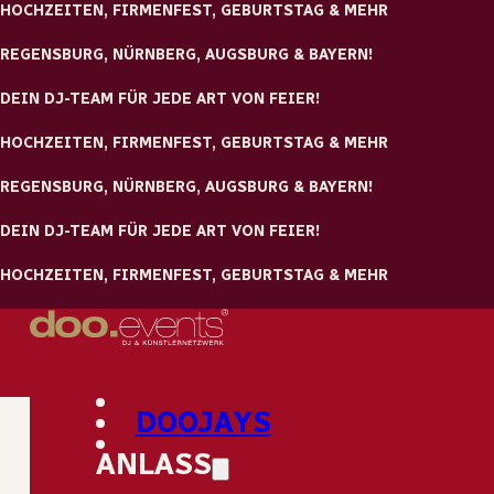
Zum Hauptinhalt springen
Zum Footer springen
Tolle Locations und
einzigartige Berichte
Da wir jedes Jahr bei über 450 Veranstaltungen in einzigarti
Locations unser Unwesen treiben, picken wir für Euch die
schönsten raus und stellen sie Euch gerne vor. Zudem gibt es
DOOJAYS
unserem Hochzeitsblog auch Berichte, Tipps und immer wied
witziges und informatives, was wir Euch ungern vorenthalten
ANLASS
möchten. Viel Spaß beim stöbern!