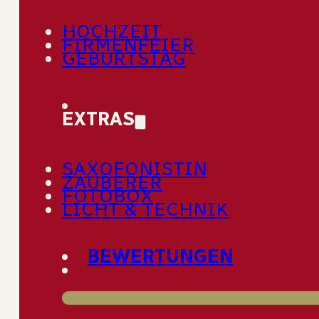
HOCHZEIT
Willkommen in unserem Blog
FIRMENFEIER
GEBURTSTAG
EXTRAS
SAXOFONISTIN
ZAUBERER
FOTOBOX
LICHT & TECHNIK
BEWERTUNGEN