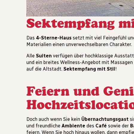
Sektempfang mit
Das
4-Sterne-Haus
setzt mit viel Feingefühl u
Materialien einen unverwechselbaren Charakter.
Alle
Suiten
verfügen über hochklassige Ausstat
und ein breites Wellness-Angebot mit Massagen u
auf die Altstadt.
Sektempfang mit Stil
!
Feiern und Geni
Hochzeitslocati
Doch auch wenn Sie kein
Übernachtungsgast
si
und freundliche
Ambiente
des
Café
sowie der
B
feiern. Wenn Sie hoch hinaus wollen, dann empfie