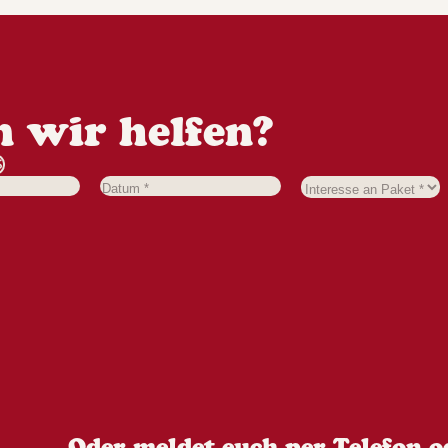
 wir helfen?
S
Oder meldet euch per Telefon o