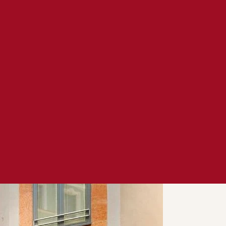
– Ein Schmuckkäst
 die in einem der zahlreichen Lokale und Festsäle der Regen
ite mit stilvollem Ambiente und luxuriöser Ausstattung. Be