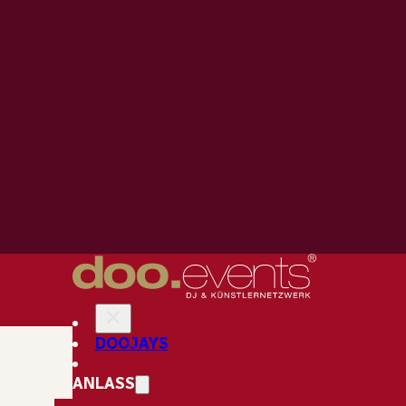
Zum Hauptinhalt springen
Zum Footer springen
INHALTE IN DIESEM ARTIKEL
Sektempfang Mit Stil!
Feiern Und Genießen Im Hotel
Goliath: Ihre Perfekte
DOOJAYS
Hochzeitslocation
Häufig Gestellte Fragen
ANLASS