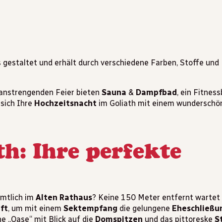
 gestaltet und erhält durch verschiedene Farben, Stoffe und
anstrengenden Feier bieten
Sauna
&
Dampfbad
, ein Fitnes
 sich Ihre
Hochzeitsnacht
im Goliath mit einem wunderschön
h: Ihre perfekte
amtlich im
Alten Rathaus
? Keine 150 Meter entfernt wartet 
ft
, um mit einem
Sektempfang
die gelungene
Eheschließu
ne „Oase“ mit Blick auf die
Domspitzen
und das pittoreske
S