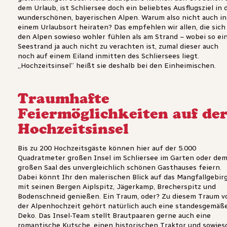
dem Urlaub, ist Schliersee doch ein beliebtes Ausflugsziel in 
wunderschönen, bayerischen Alpen. Warum also nicht auch in
einem Urlaubsort heiraten? Das empfehlen wir allen, die sich
den Alpen sowieso wohler fühlen als am Strand – wobei so ei
Seestrand ja auch nicht zu verachten ist, zumal dieser auch
noch auf einem Eiland inmitten des Schliersees liegt.
„Hochzeitsinsel“ heißt sie deshalb bei den Einheimischen.
Traumhafte
Feiermöglichkeiten auf de
Hochzeitsinsel
Bis zu 200 Hochzeitsgäste können hier auf der 5.000
Quadratmeter großen Insel im Schliersee im Garten oder de
großen Saal des unvergleichlich schönen Gasthauses feiern.
Dabei könnt Ihr den malerischen Blick auf das Mangfallgebir
mit seinen Bergen Aiplspitz, Jägerkamp, Brecherspitz und
Bodenschneid genießen. Ein Traum, oder? Zu diesem Traum v
der Alpenhochzeit gehört natürlich auch eine standesgemäß
Deko. Das Insel-Team stellt Brautpaaren gerne auch eine
romantische Kutsche, einen historischen Traktor und sowies