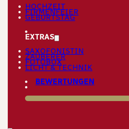
Das Inselparadies Schliersee – viele Hochzeitspaare, die in de
HOCHZEIT
idyllischen Umgebung der bayerischen Alpen feiern, träumen
FIRMENFEIER
von einer Hochzeitslocation, die Naturverbundenheit und
GEBURTSTAG
Exklusivität vereint. Beides bietet Ihnen die Hochzeitsinsel 
Schliersee.
EXTRAS
SAXOFONISTIN
ZAUBERER
FOTOBOX
LICHT & TECHNIK
BEWERTUNGEN