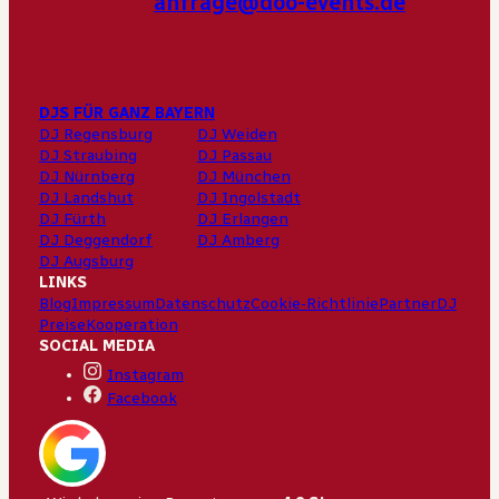
anfrage@doo-events.de
DJS FÜR GANZ BAYERN
DJ Regensburg
DJ Weiden
DJ Straubing
DJ Passau
DJ Nürnberg
DJ München
DJ Landshut
DJ Ingolstadt
DJ Fürth
DJ Erlangen
DJ Deggendorf
DJ Amberg
DJ Augsburg
LINKS
Blog
Impressum
Datenschutz
Cookie-Richtlinie
Partner
DJ
Preise
Kooperation
SOCIAL MEDIA
Instagram
Facebook