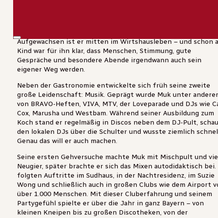
Doojay Muk, verheiratet, Vater von drei Kindern und Wirt des
ältesten Wirtshauses der Welt in Eilsbrunn bei Regensburg.
Aufgewachsen ist er mitten im Wirtshausleben – und schon a
Kind war für ihn klar, dass Menschen, Stimmung, gute
Gespräche und besondere Abende irgendwann auch sein
eigener Weg werden.
Neben der Gastronomie entwickelte sich früh seine zweite
große Leidenschaft: Musik. Geprägt wurde Muk unter andere
von BRAVO-Heften, VIVA, MTV, der Loveparade und DJs wie Ca
Cox, Marusha und Westbam. Während seiner Ausbildung zum
Koch stand er regelmäßig in Discos neben dem DJ-Pult, scha
den lokalen DJs über die Schulter und wusste ziemlich schnel
Genau das will er auch machen.
Seine ersten Gehversuche machte Muk mit Mischpult und vie
Neugier, später brachte er sich das Mixen autodidaktisch bei.
folgten Auftritte im Sudhaus, in der Nachtresidenz, im Suzie
Wong und schließlich auch in großen Clubs wie dem Airport v
über 1.000 Menschen. Mit dieser Cluberfahrung und seinem
Partygefühl spielte er über die Jahr in ganz Bayern – von
kleinen Kneipen bis zu großen Discotheken, von der