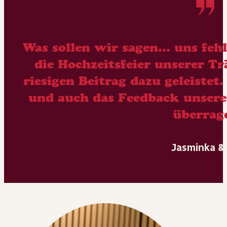
Was sollen wir sagen… uns feh
die Hochzeitsfeier unserer 
riesigen Beitrag dazu geleistet
und auch das Feedback unser
überrag
Jasminka &