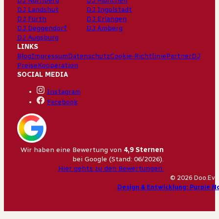
DJ Nürnberg
DJ München
DJ Landshut
DJ Ingolstadt
DJ Fürth
DJ Erlangen
DJ Deggendorf
DJ Amberg
DJ Augsburg
LINKS
Blog
Impressum
Datenschutz
Cookie-Richtlinie
Partner
DJ
Preise
Kooperation
SOCIAL MEDIA
Instagram
Facebook
Wir haben eine Bewertung von
4,9 Sternen
bei Google (Stand: 06/2026).
Hier gehts zu den Bewertungen.
© 2026 Doo.Eve
Design & Entwicklung: Purple N