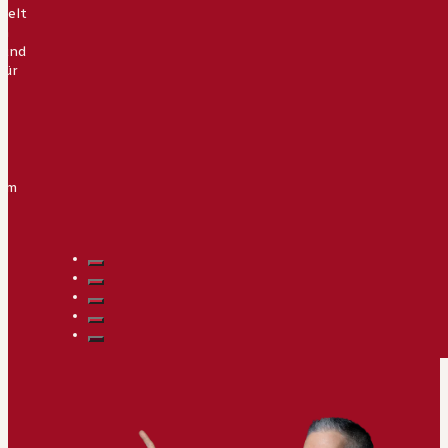
ielt
om
 und
für
rd
 im