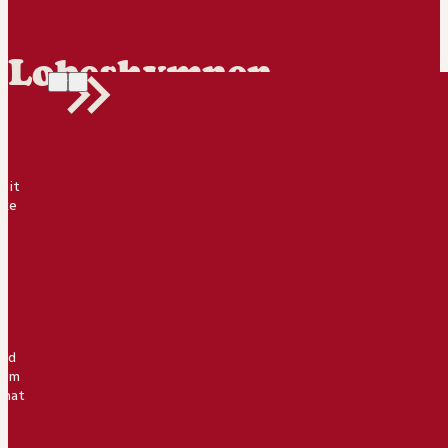
Lobeshymnen
eit
nke
al
o
und
Tom
 hat
so!